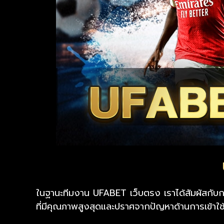
ในฐานะทีมงาน UFABET เว็บตรง เราได้สัมผัสกับการ
ที่มีคุณภาพสูงสุดและปราศจากปัญหาด้านการเข้าใ