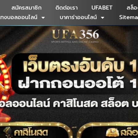
สมัครสมาชิก
ติดต่อเรา
UFABET
สล็อ
แทงบอลออนไลน์
บาคาร่าออนไลน์
Sitem