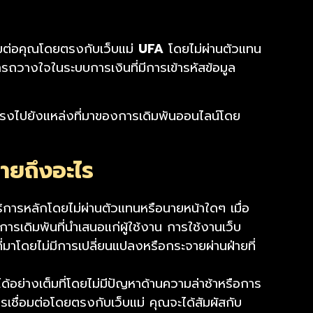
ื่อมต่อคุณโดยตรงกับเว็บแม่
UFA
โดยไม่ผ่านตัวแทน
ถวางใจในระบบการเงินที่มีการเข้ารหัสข้อมูล
ตรงไปยังแหล่งที่มาของการเดิมพันออนไลน์โดย
มายถึงอะไร
ิการหลักโดยไม่ผ่านตัวแทนหรือนายหน้าใดๆ เมื่อ
ารเดิมพันที่นำเสนอแก่ผู้ใช้งาน การใช้งานเว็บ
าโดยไม่มีการเปลี่ยนแปลงหรือกระจายผ่านฝ่ายที่
ด้อย่างเต็มที่โดยไม่มีปัญหาด้านความล่าช้าหรือการ
ชื่อมต่อโดยตรงกับเว็บแม่ คุณจะได้สัมผัสกับ