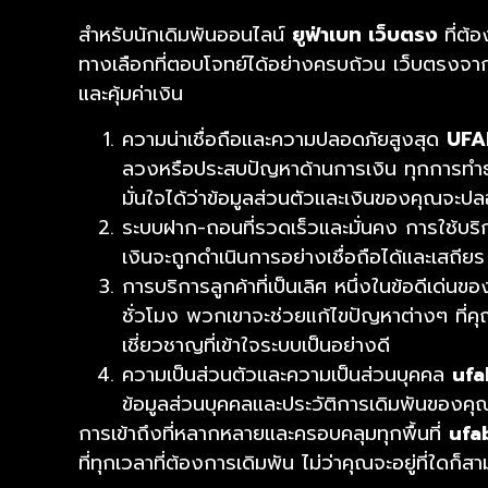
สำหรับนักเดิมพันออนไลน์
ยูฟ่าเบท เว็บตรง
ที่ต
ทางเลือกที่ตอบโจทย์ได้อย่างครบถ้วน เว็บตรงจ
และคุ้มค่าเงิน
ความน่าเชื่อถือและความปลอดภัยสูงสุด
UFA
ลวงหรือประสบปัญหาด้านการเงิน ทุกการทำธุ
มั่นใจได้ว่าข้อมูลส่วนตัวและเงินของคุณจะป
ระบบฝาก-ถอนที่รวดเร็วและมั่นคง การใช้บร
เงินจะถูกดำเนินการอย่างเชื่อถือได้และเส
การบริการลูกค้าที่เป็นเลิศ หนึ่งในข้อดีเด่นข
ชั่วโมง พวกเขาจะช่วยแก้ไขปัญหาต่างๆ ที่ค
เชี่ยวชาญที่เข้าใจระบบเป็นอย่างดี
ความเป็นส่วนตัวและความเป็นส่วนบุคคล
ufab
ข้อมูลส่วนบุคคลและประวัติการเดิมพันของคุณจ
การเข้าถึงที่หลากหลายและครอบคลุมทุกพื้นที่
ufa
ที่ทุกเวลาที่ต้องการเดิมพัน ไม่ว่าคุณจะอยู่ที่