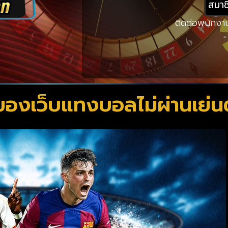
สมาช
ติดต่อพนักงา
ของเว็บแทงบอลไม่ผ่านเย่