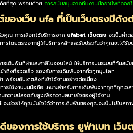
ัยที่สุด พร้อมด้วย
การสนับสนุนจากทีมงานมืออาชีพที่คอย
ต์ของเว็บ ufa ที่เป็นเว็บตรงมีดังต่
นหัวคุณ การเลือกใช้บริการจาก
ufabet เว็บตรง
จะเป็นคำตอบ
นินการโดยตรงจากผู้ให้บริการหลักและรับประกันว่าคุณจะได้รับบ
การเดิมพันกีฬาและคาสิโนออนไลน์ ให้บริการบนระบบที่ทันสม
้าถึงที่รวดเร็ว รองรับการเดิมพันจากทั่วทุกมุมโลก
 พร้อมอัปเดตลิงก์เข้าใช้งานอย่างต่อเนื่อง
ารใช้งานบนมือถือ เหมาะสำหรับการเดิมพันจากทุกที่ทุกเว
านความปลอดภัยสูงเพื่อความสบายใจของผู้ใช้งาน
ี
จะช่วยให้คุณมั่นใจได้ว่าการเดิมพันของคุณจะเป็นไปในสภ
อดีของการใช้บริการ ยูฟ่าเบท เว็บ