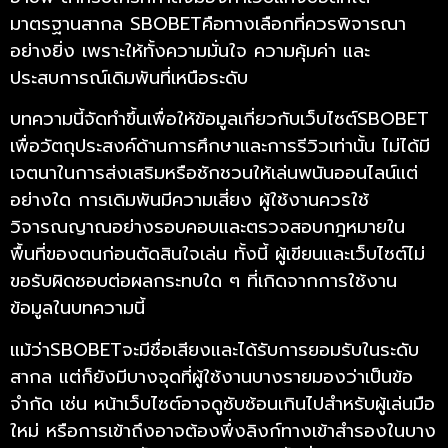
มาตรฐานสากล SBOBETคือทางเลือกที่ควรพิจารณา
อย่างยิ่ง เพราะให้ทั้งความมั่นใจ ความคุ้มค่า และ
ประสบการณ์เดิมพันที่เหนือระดับ
บทความนี้จัดทำขึ้นเพื่อให้ข้อมูลเกี่ยวกับเว็บไซต์SBOBET
เพื่อวัตถุประสงค์ด้านการศึกษาและการรีวิวเท่านั้น ไม่ได้มี
เจตนาในการส่งเสริมหรือชักชวนให้เล่นพนันออนไลน์แต่
อย่างใด การเดิมพันมีความเสี่ยง ผู้ใช้งานควรใช้
วิจารณญาณอย่างรอบคอบและตรวจสอบกฎหมายใน
พื้นที่ของตนก่อนตัดสินใจเล่น ทั้งนี้ ผู้เขียนและเว็บไซต์ไม่
ขอรับผิดชอบต่อผลกระทบใด ๆ ที่เกิดจากการใช้งาน
ข้อมูลในบทความนี้
แม้ว่าSBOBETจะมีชื่อเสียงและได้รับการยอมรับในระดับ
สากล แต่ก็ยังมีบางจุดที่ผู้ใช้งานบางรายมองว่าเป็นข้อ
จำกัด เช่น หน้าเว็บไซต์อาจดูซับซ้อนเกินไปสำหรับผู้เล่นมือ
ใหม่ หรือการเข้าถึงอาจต้องพึ่งลิงก์ทางเข้าสำรองในบาง