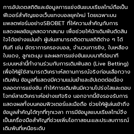
การอัปเดตสถิติและข้อมูลการแข่งขันแบบเรียลไทม์ถือเป็น
ฟีเจอร์สำคัญของเว็บแทงบอลยุคใหม่ โดยเฉพาะบน
แพลตฟอร์มอย่างSBOBET ที่ให้ความสำคัญกับการ
แสดงผลข้อมูลสดจากสนาม เพื่อช่วยให้นักเดิมพันตัดสิน
ใจได้อย่างแม่นยำ ผู้เล่นสามารถติดตามสถิติต่าง ๆ ได้
ทันที เช่น อัตราการครองบอล, จำนวนการยิง, ใบเหลือง
ใบแดง, ลูกเตะมุม และผลการแข่งขันแบบนาทีต่อนาที
ระบบเหล่านี้ทำงานร่วมกับการเดิมพันสด (Live Betting)
เพื่อให้ผู้ใช้สามารถวิเคราะห์สถานการณ์จริงก่อนเลือกวาง
เดิมพัน ข้อมูลที่แสดงมีความแม่นยำและอัปเดตต่อเนื่อง
ตลอดการแข่งขัน ทำให้การเดิมพันมีความโปร่งใสและตอบ
โจทย์สายวิเคราะห์อย่างแท้จริง นอกจากนี้ยังรองรับการ
แสดงผลทั้งบนคอมพิวเตอร์และมือถือ ช่วยให้ผู้เล่นเข้าถึง
ข้อมูลสำคัญได้ทุกที่ทุกเวลา การมีข้อมูลแบบเรียลไทม์จึง
เป็นเครื่องมือสำคัญที่ช่วยเพิ่มโอกาสชนะและประสบการณ์
เดิมพันที่เหนือระดับ