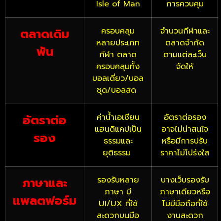
Isle of Man
การควบคุม
ครอบคลุม
จำนวนกีฬาและ
ตลาดเดิม
หลายประเภท
ตลาดจำกัด
พัน
กีฬา ตลาด
ตามแต่ละเว็บ
ครอบคลุมทั้ง
จัดให้
บอลเดี่ยว/บอล
ชุด/บอลสด
ค่าน้ำเอเชียน
อัตราต่อรอง
อัตราต่อ
แฮนดิแคปเป็น
อาจไม่น่าสนใจ
รอง
ธรรมและ
หรือมีการปรับ
ยุติธรรม
ราคาไม่โปร่งใส
รองรับหลาย
บางเว็บรองรับ
ภาษาและ
ภาษา มี
ภาษาเดียวหรือ
แพลตฟอร์ม
UI/UX ที่ใช้
ไม่มีมือถือที่ใช้
สะดวกบนมือ
งานสะดวก