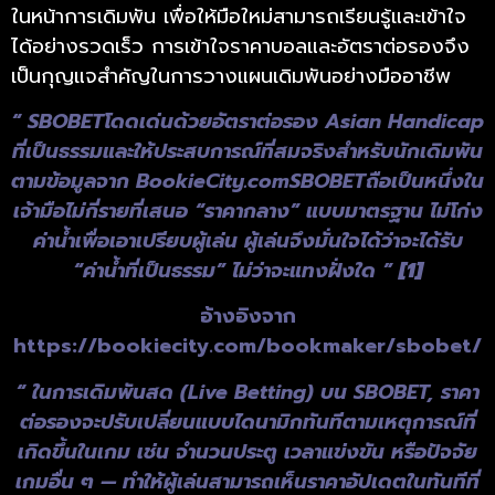
ในหน้าการเดิมพัน เพื่อให้มือใหม่สามารถเรียนรู้และเข้าใจ
ได้อย่างรวดเร็ว การเข้าใจราคาบอลและอัตราต่อรองจึง
เป็นกุญแจสำคัญในการวางแผนเดิมพันอย่างมืออาชีพ
“ SBOBETโดดเด่นด้วยอัตราต่อรอง Asian Handicap
ที่เป็นธรรมและให้ประสบการณ์ที่สมจริงสำหรับนักเดิมพัน
ตามข้อมูลจาก BookieCity.comSBOBETถือเป็นหนึ่งใน
เจ้ามือไม่กี่รายที่เสนอ “ราคากลาง” แบบมาตรฐาน ไม่โก่ง
ค่าน้ำเพื่อเอาเปรียบผู้เล่น ผู้เล่นจึงมั่นใจได้ว่าจะได้รับ
“ค่าน้ำที่เป็นธรรม” ไม่ว่าจะแทงฝั่งใด
”
[1]
อ้างอิงจาก
https://bookiecity.com/bookmaker/sbobet/
“ ในการเดิมพันสด (Live Betting) บน SBOBET, ราคา
ต่อรองจะปรับเปลี่ยนแบบไดนามิกทันทีตามเหตุการณ์ที่
เกิดขึ้นในเกม เช่น จำนวนประตู เวลาแข่งขัน หรือปัจจัย
เกมอื่น ๆ — ทำให้ผู้เล่นสามารถเห็นราคาอัปเดตในทันทีที่