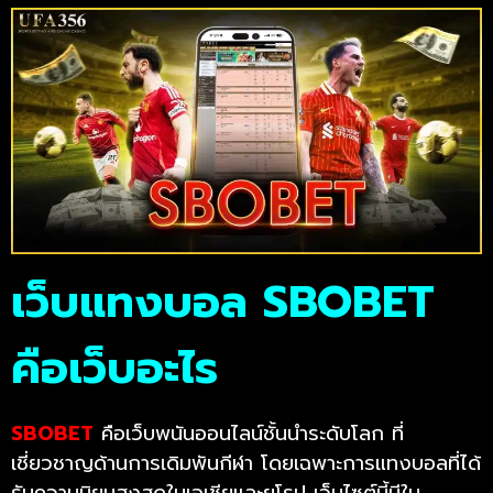
เว็บแทงบอล SBOBET
คือเว็บอะไร
SBOBET
คือเว็บพนันออนไลน์ชั้นนำระดับโลก ที่
เชี่ยวชาญด้านการเดิมพันกีฬา โดยเฉพาะการแทงบอลที่ได้