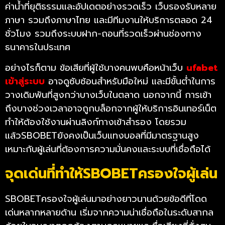
ค่าน้ำที่ยุติธรรมและอัปเดตอย่างรวดเร็ว เว็บรองรับหลาย
ภาษา รวมถึงภาษาไทย และมีทีมงานให้บริการตลอด 24
ชั่วโมง รวมถึงระบบฝาก-ถอนที่รวดเร็วผ่านช่องทาง
ธนาคารในประเทศ
อย่างไรก็ตาม ข้อเสียที่ผู้ใช้บางคนพบคือหน้าเว็บ
ufabet
เข้าสู่ระบบ
อาจดูซับซ้อนสำหรับมือใหม่ และมีขั้นต่ำในการ
วางเดิมพันที่สูงกว่าบางเว็บในตลาด นอกจากนี้ การเข้า
ถึงบางช่วงเวลาอาจถูกบล็อกจากผู้ให้บริการอินเทอร์เน็ต
ทำให้ต้องใช้งานผ่านลิงก์ทางเข้าสำรอง โดยรวม
แล้วSBOBETยังคงเป็นเว็บแทงบอลที่มีมาตรฐานสูง
เหมาะกับผู้เล่นที่ต้องการความมั่นคงและระบบที่เชื่อถือได้
จุดเด่นที่ทำให้SBOBETครองใจผู้เล่น
SBOBETครองใจผู้เล่นมาอย่างยาวนานด้วยข้อดีที่โดด
เด่นหลากหลายด้าน เริ่มจากความน่าเชื่อถือในระดับสากล