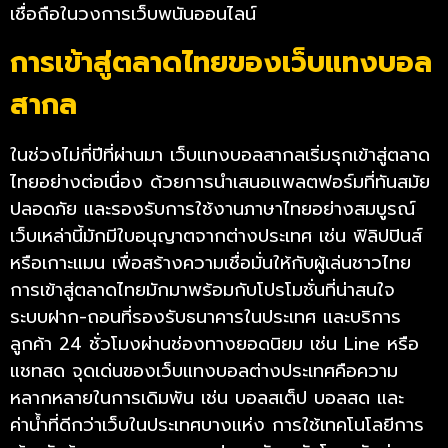
เชื่อถือในวงการเว็บพนันออนไลน์
การเข้าสู่ตลาดไทยของเว็บแทงบอล
สากล
ในช่วงไม่กี่ปีที่ผ่านมา เว็บแทงบอลสากลเริ่มรุกเข้าสู่ตลาด
ไทยอย่างต่อเนื่อง ด้วยการนำเสนอแพลตฟอร์มที่ทันสมัย
ปลอดภัย และรองรับการใช้งานภาษาไทยอย่างสมบูรณ์
เว็บเหล่านี้มักมีใบอนุญาตจากต่างประเทศ เช่น ฟิลิปปินส์
หรือเกาะแมน เพื่อสร้างความเชื่อมั่นให้กับผู้เล่นชาวไทย
การเข้าสู่ตลาดไทยมักมาพร้อมกับโปรโมชั่นที่น่าสนใจ
ระบบฝาก-ถอนที่รองรับธนาคารในประเทศ และบริการ
ลูกค้า 24 ชั่วโมงผ่านช่องทางยอดนิยม เช่น Line หรือ
แชทสด จุดเด่นของเว็บแทงบอลต่างประเทศคือความ
หลากหลายในการเดิมพัน เช่น บอลสเต็ป บอลสด และ
ค่าน้ำที่ดีกว่าเว็บในประเทศบางแห่ง การใช้เทคโนโลยีการ