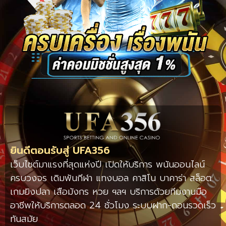
ยินดีตอนรับสู่ UFA356
เว็บไซต์มาแรงที่สุดแห่งปี เปิดให้บริการ พนันออนไลน์
ครบวงจร เดิมพันกีฬา แทงบอล คาสิโน บาคาร่า สล็อต
เกมยิงปลา เสือมังกร หวย ฯลฯ บริการด้วยทีมงานมือ
อาชีพให้บริการตลอด 24 ชั่วโมง ระบบฝาก-ถอนรวดเร็ว
ทันสมัย