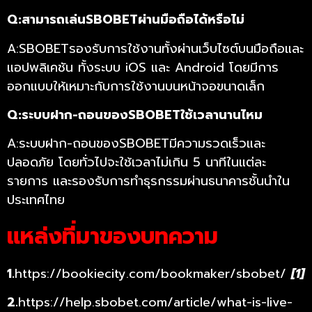
Q:สามารถเล่นSBOBETผ่านมือถือได้หรือไม่
A:SBOBETรองรับการใช้งานทั้งผ่านเว็บไซต์บนมือถือและ
แอปพลิเคชัน ทั้งระบบ iOS และ Android โดยมีการ
ออกแบบให้เหมาะกับการใช้งานบนหน้าจอขนาดเล็ก
Q:ระบบฝาก-ถอนของSBOBETใช้เวลานานไหม
A:ระบบฝาก-ถอนของSBOBETมีความรวดเร็วและ
ปลอดภัย โดยทั่วไปจะใช้เวลาไม่เกิน 5 นาทีในแต่ละ
รายการ และรองรับการทำธุรกรรมผ่านธนาคารชั้นนำใน
ประเทศไทย
แหล่งที่มาของบทความ
1.
https://bookiecity.com/bookmaker/sbobet/
[1]
2.
https://help.sbobet.com/article/what-is-live-