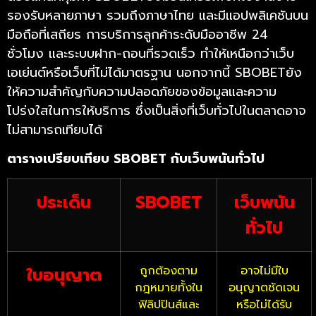
รองรับหลายภาษา รวมถึงภาษาไทย และมีแอปพลิเคชันบน
มือถือที่เสถียร การบริการลูกค้าระดับมืออาชีพ 24
ชั่วโมง และระบบฝาก-ถอนที่รวดเร็ว ทำให้เหนือกว่าเว็บ
เอเย่นต์หรือเว็บที่ไม่ได้มาตรฐาน นอกจากนี้ SBOBETยัง
ให้ความสำคัญกับความปลอดภัยของข้อมูลและความ
โปร่งใสในการให้บริการ ซึ่งเป็นสิ่งที่เว็บทั่วไปในตลาดอาจ
ไม่สามารถเทียบได้
ตารางเปรียบเทียบ SBOBET กับเว็บพนันทั่วไป
ประเด็น
SBOBET
เว็บพนัน
ทั่วไป
ถูกต้องตาม
อาจไม่มีใบ
ใบอนุญาต
กฎหมายทั้งใน
อนุญาตชัดเจน
ฟิลิปปินส์และ
หรือไม่ได้รับ