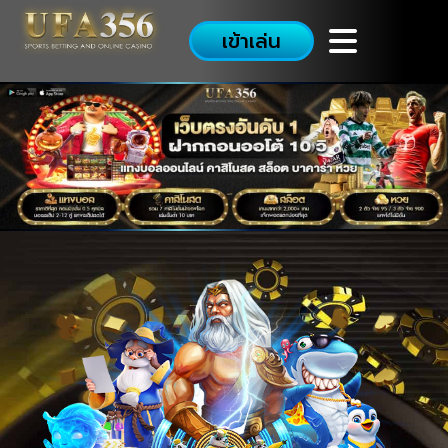
เข้าเล่น