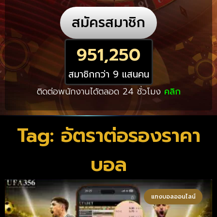
สมัครสมาชิก
951,250
สมาชิกกว่า 9 แสนคน
ติดต่อพนักงานได้ตลอด 24 ชั่วโมง
คลิก
Tag: อัตราต่อรองราคา
บอล
แทงบอลออนไลน์