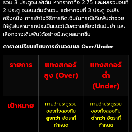
รวม 3 ประตูจะแพ้เต็ม หากราคาคือ 2.75 และผลรวมจบที่
2 ประตู จะชนะเต็มจำนวน แต่หากจบที่ 3 ประตู จะเสีย
ครึ่งหนึ่ง การเข้าใจวิธีการคิดเงินในกรณีเดิมพันต่ำช่วย
ให้ผู้เล่นสามารถประเมินแนวโน้มความเสี่ยงได้แม่นยำ และ
เลือกวางเดิมพันได้อย่างมีเหตุผลมากขึ้น
ตารางเปรียบเทียบการคำนวณผล Over/Under
รายการ
แทงสกอร์
แทงสกอร์
สูง (Over)
ต่ำ
(Under)
ทายว่าประตูรวม
ทายว่าประตูรวม
เป้าหมาย
ของทั้งสองทีม
ของทั้งสองทีม
สูงกว่า
อัตราที่
ต่ำกว่า
อัตราที่
กำหนด
กำหนด