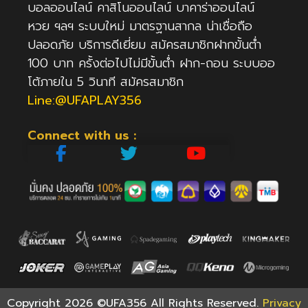
บอลออนไลน์ คาสิโนออนไลน์ บาคาร่าออนไลน์
หวย ฯลฯ ระบบใหม่ มาตรฐานสากล น่าเชื่อถือ
ปลอดภัย บริการดีเยี่ยม สมัครสมาชิกฝากขั้นต่ำ
100 บาท ครั้งต่อไปไม่มีขั้นต่ำ ฝาก-ถอน ระบบออ
โต้ภายใน 5 วินาที สมัครสมาชิก
Line:@UFAPLAY356
Connect with us :
Copyright 2026 ©UFA356 All Rights Reserved.
Privacy