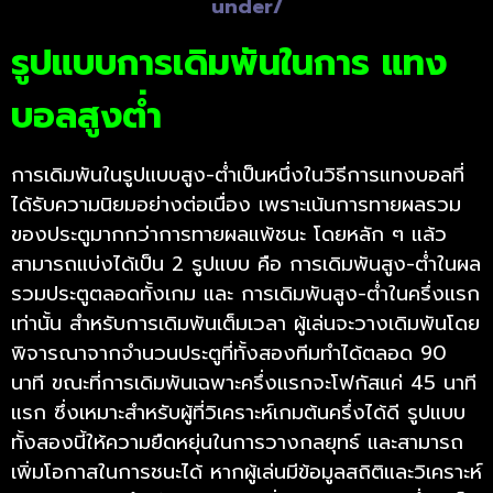
under/
รูปแบบการเดิมพันในการ แทง
บอลสูงต่ำ
การเดิมพันในรูปแบบสูง-ต่ำเป็นหนึ่งในวิธีการแทงบอลที่
ได้รับความนิยมอย่างต่อเนื่อง เพราะเน้นการทายผลรวม
ของประตูมากกว่าการทายผลแพ้ชนะ โดยหลัก ๆ แล้ว
สามารถแบ่งได้เป็น 2 รูปแบบ คือ การเดิมพันสูง-ต่ำในผล
รวมประตูตลอดทั้งเกม และ การเดิมพันสูง-ต่ำในครึ่งแรก
เท่านั้น สำหรับการเดิมพันเต็มเวลา ผู้เล่นจะวางเดิมพันโดย
พิจารณาจากจำนวนประตูที่ทั้งสองทีมทำได้ตลอด 90
นาที ขณะที่การเดิมพันเฉพาะครึ่งแรกจะโฟกัสแค่ 45 นาที
แรก ซึ่งเหมาะสำหรับผู้ที่วิเคราะห์เกมต้นครึ่งได้ดี รูปแบบ
ทั้งสองนี้ให้ความยืดหยุ่นในการวางกลยุทธ์ และสามารถ
เพิ่มโอกาสในการชนะได้ หากผู้เล่นมีข้อมูลสถิติและวิเคราะห์