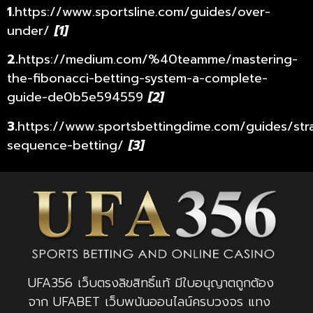
1.
https://www.sportsline.com/guides/over-
under/
[1]
2.
https://medium.com/%40teamme/mastering-
the-fibonacci-betting-system-a-complete-
guide-de0b5e594559
[2]
3.
https://www.sportsbettingdime.com/guides/stra
sequence-betting/
[3]
UFA356 เว็บตรงลิขสิทธิ์แท้ มีใบอนุญาตถูกต้อง
จาก UFABET เว็บพนันออนไลน์ครบวงจร แทง