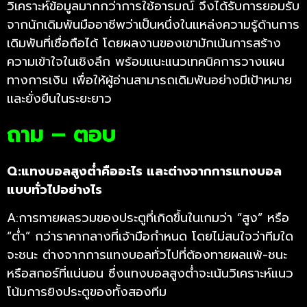
วิเคราะห์ข้อมูลมากกว่าการใช้อารมณ์ จึงได้รับการยอมรับ
จากนักเดิมพันมืออาชีพว่าเป็นหนึ่งในแหล่งความรู้ด้านการ
เดิมพันที่เชื่อถือได้ โดยผลงานของเขามักเน้นการสร้าง
ความเข้าใจในเชิงลึก พร้อมแนะแนวเทคนิคการวางแผน
ทางการเงิน เพื่อให้ผู้อ่านสามารถเดิมพันอย่างมีเป้าหมาย
และยั่งยืนในระยะยาว
ถาม – ตอบ
Q:แทงบอลสูงต่ำคืออะไร และต่างจากการแทงบอล
แบบทั่วไปอย่างไร
A:การทายผลรวมของประตูที่เกิดขึ้นในเกมว่า “สูง” หรือ
“ต่ำ” กว่าราคากลางที่เจ้ามือกำหนด โดยไม่สนใจว่าทีมใด
จะชนะ ต่างจากการแทงบอลทั่วไปที่ต้องทายผลแพ้-ชนะ
หรือสกอร์ที่แน่นอน ซึ่งแทงบอลสูงต่ำจะเน้นวิเคราะห์แนว
โน้มการยิงประตูของทั้งสองทีม