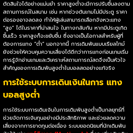
ตัดสินใจได้อย่างแม่นยำ ราคาสูงต่ำจะมีการปรับขึ้นลงตาม
สถานการณ์ในสนาม เช่น หากช่วงต้นเกมไม่มีประตู ราคา
ต่อรองอาจลดลง ทำให้ผู้เล่นสามารถเลือกจังหวะแทง
“สูง” ได้ในราคาที่น่าสนใจ ในทางกลับกัน หากมีประตูเกิด
ขึ้นเร็ว ราคาสูงก็จะขยับขึ้น ซึ่งอาจเป็นโอกาสสำหรับผู้ที่
ต้องการแทง “ต่ำ” นอกจากนี้ การเดิมพันแบบเรียลไทม์
ยังช่วยให้ควบคุมความเสี่ยงได้ดีกว่าการแทงก่อนเกมเริ่ม
การรู้จักอ่านเกมและวิเคราะห์สถานการณ์สดจึงเป็นหัวใจ
สำคัญของการเดิมพันสูงต่ำในบอลสดอย่างแท้จริง
การใช้ระบบการเดินเงินในการ แทง
บอลสูงต่ำ
การใช้ระบบการเดินเงินในการเดิมพันสูงต่ำเป็นกลยุทธ์ที่
ช่วยจัดการเงินทุนอย่างมีประสิทธิภาพ และช่วยลดความ
เสี่ยงจากการขาดทุนต่อเนื่อง ระบบยอดนิยมที่นักเดิมพัน