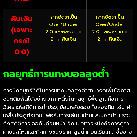
หากอัตราเป็น
หากอัตราเป็น
คืนเงิน
Over/Under
Over/Under
(เฉพาะ
2.0 และผลรวม =
2.0 และผลรวม =
2 → คืนเงิน
2 → คืนเงิน
กรณี
0.0)
กลยุทธ์การแทงบอลสูงต่ำ
การมีกลยุทธ์ที่ดีในการแทงบอลสูงต่ำสามารถเพิ่มโอกาส
ชนะเดิมพันได้อย่างมาก หนึ่งในกลยุทธ์พื้นฐานคือการ
วิเคราะห์สถิติการทำประตูย้อนหลังของทั้งสองทีม เช่น ค่า
เฉลี่ยประตูต่อเกม, ฟอร์มการเล่นในบ้านและนอกบ้าน รวม
ถึงสถิติการเจอกันก่อนหน้า อีกแนวทางหนึ่งคือการดูรา
คาบอลไหลและทิศทางของราคาสูงต่ำก่อนเริ่มเกม ซึ่งอาจ