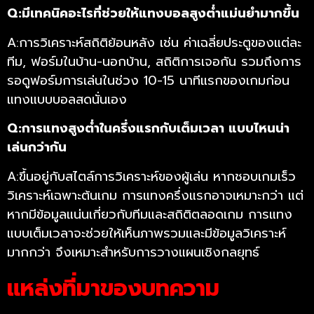
Q:มีเทคนิคอะไรที่ช่วยให้แทงบอลสูงต่ำแม่นยำมากขึ้น
A:การวิเคราะห์สถิติย้อนหลัง เช่น ค่าเฉลี่ยประตูของแต่ละ
ทีม, ฟอร์มในบ้าน-นอกบ้าน, สถิติการเจอกัน รวมถึงการ
รอดูฟอร์มการเล่นในช่วง 10-15 นาทีแรกของเกมก่อน
แทงแบบบอลสดนั่นเอง
Q:การแทงสูงต่ำในครึ่งแรกกับเต็มเวลา แบบไหนน่า
เล่นกว่ากัน
A:ขึ้นอยู่กับสไตล์การวิเคราะห์ของผู้เล่น หากชอบเกมเร็ว
วิเคราะห์เฉพาะต้นเกม การแทงครึ่งแรกอาจเหมาะกว่า แต่
หากมีข้อมูลแน่นเกี่ยวกับทีมและสถิติตลอดเกม การแทง
แบบเต็มเวลาจะช่วยให้เห็นภาพรวมและมีข้อมูลวิเคราะห์
มากกว่า จึงเหมาะสำหรับการวางแผนเชิงกลยุทธ์
แหล่งที่มาของบทความ