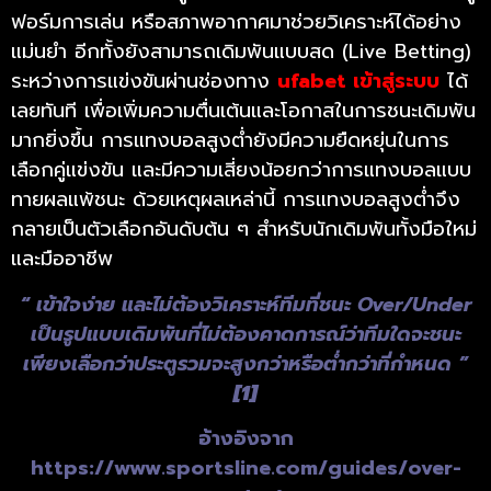
ฟอร์มการเล่น หรือสภาพอากาศมาช่วยวิเคราะห์ได้อย่าง
แม่นยำ อีกทั้งยังสามารถเดิมพันแบบสด (Live Betting)
ระหว่างการแข่งขันผ่านช่องทาง
ufabet เข้าสู่ระบบ
ได้
เลยทันที เพื่อเพิ่มความตื่นเต้นและโอกาสในการชนะเดิมพัน
มากยิ่งขึ้น การแทงบอลสูงต่ำยังมีความยืดหยุ่นในการ
เลือกคู่แข่งขัน และมีความเสี่ยงน้อยกว่าการแทงบอลแบบ
ทายผลแพ้ชนะ ด้วยเหตุผลเหล่านี้ การแทงบอลสูงต่ำจึง
กลายเป็นตัวเลือกอันดับต้น ๆ สำหรับนักเดิมพันทั้งมือใหม่
และมืออาชีพ
“ เข้าใจง่าย และไม่ต้องวิเคราะห์ทีมที่ชนะ Over/Under
เป็นรูปแบบเดิมพันที่ไม่ต้องคาดการณ์ว่าทีมใดจะชนะ
เพียงเลือกว่าประตูรวมจะสูงกว่าหรือต่ำกว่าที่กำหนด
”
[1]
อ้างอิงจาก
https://www.sportsline.com/guides/over-