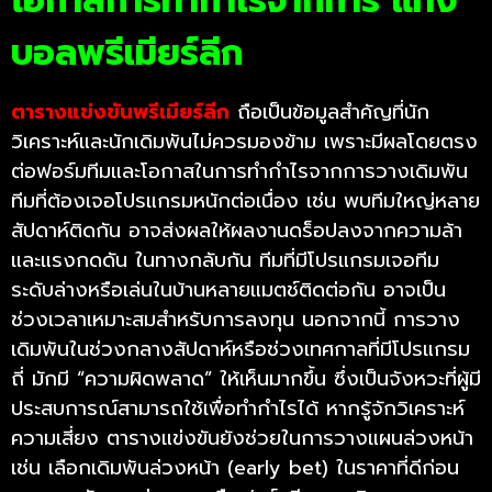
โอกาสการทำกำไรจากการ แทง
บอลพรีเมียร์ลีก
ตารางแข่งขันพรีเมียร์ลีก
ถือเป็นข้อมูลสำคัญที่นัก
วิเคราะห์และนักเดิมพันไม่ควรมองข้าม เพราะมีผลโดยตรง
ต่อฟอร์มทีมและโอกาสในการทำกำไรจากการวางเดิมพัน
ทีมที่ต้องเจอโปรแกรมหนักต่อเนื่อง เช่น พบทีมใหญ่หลาย
สัปดาห์ติดกัน อาจส่งผลให้ผลงานดร็อปลงจากความล้า
และแรงกดดัน ในทางกลับกัน ทีมที่มีโปรแกรมเจอทีม
ระดับล่างหรือเล่นในบ้านหลายแมตช์ติดต่อกัน อาจเป็น
ช่วงเวลาเหมาะสมสำหรับการลงทุน นอกจากนี้ การวาง
เดิมพันในช่วงกลางสัปดาห์หรือช่วงเทศกาลที่มีโปรแกรม
ถี่ มักมี “ความผิดพลาด” ให้เห็นมากขึ้น ซึ่งเป็นจังหวะที่ผู้มี
ประสบการณ์สามารถใช้เพื่อทำกำไรได้ หากรู้จักวิเคราะห์
ความเสี่ยง ตารางแข่งขันยังช่วยในการวางแผนล่วงหน้า
เช่น เลือกเดิมพันล่วงหน้า (early bet) ในราคาที่ดีก่อน