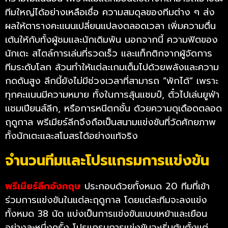
ทีมใหญ่ได้อย่างเหลือเชื่อ ความสมดุลของทีมต่าง ๆ ส่ง
ผลให้ตารางคะแนนเปลี่ยนแปลงตลอดเวลา เพิ่มความตื่น
เต้นให้กับทั้งผู้ชมและนักเดิมพัน นอกจากนี้ ความฟิตของ
นักเตะ สไตล์การเล่นที่รวดเร็ว และแท็กติกจากผู้จัดการ
ทีมระดับโลก ล้วนทำให้แต่ละเกมเต็มไปด้วยพลังและความ
กดดันสูง ลีกนี้ยังไม่มีช่วงเวลาที่สามารถ “พักได้” เพราะ
ทุกคะแนนมีความหมาย ทั้งในการลุ้นแชมป์, ตั๋วไปเล่นยูฟ่า
แชมเปียนส์ลีก, หรือการหนีตกชั้น ด้วยความดุเดือดตลอด
ฤดูกาล พรีเมียร์ลีกจึงถือเป็นสนามแข่งขันที่วัดศักยภาพ
ทั้งนักเตะและสโมสรได้อย่างแท้จริง
จำนวนทีมและโปรแกรมการแข่งขัน
พรีเมียร์ลีกอังกฤษ
ประกอบด้วยทั้งหมด 20 ทีมที่เข้า
ร่วมการแข่งขันในแต่ละฤดูกาล โดยแต่ละทีมจะลงแข่ง
ทั้งหมด 38 นัด แบ่งเป็นการแข่งขันแบบเหย้าและเยือน
อย่างละหนึ่งครั้ง โปรแกรมการแข่งขันจะเริ่มต้นตั้งแต่