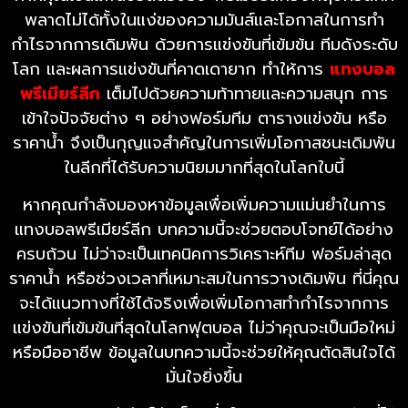
พลาดไม่ได้ทั้งในแง่ของความมันส์และโอกาสในการทำ
กำไรจากการเดิมพัน ด้วยการแข่งขันที่เข้มข้น ทีมดังระดับ
โลก และผลการแข่งขันที่คาดเดายาก ทำให้การ
แทงบอล
พรีเมียร์ลีก
เต็มไปด้วยความท้าทายและความสนุก การ
เข้าใจปัจจัยต่าง ๆ อย่างฟอร์มทีม ตารางแข่งขัน หรือ
ราคาน้ำ จึงเป็นกุญแจสำคัญในการเพิ่มโอกาสชนะเดิมพัน
ในลีกที่ได้รับความนิยมมากที่สุดในโลกใบนี้
หากคุณกำลังมองหาข้อมูลเพื่อเพิ่มความแม่นยำในการ
แทงบอลพรีเมียร์ลีก บทความนี้จะช่วยตอบโจทย์ได้อย่าง
ครบถ้วน ไม่ว่าจะเป็นเทคนิคการวิเคราะห์ทีม ฟอร์มล่าสุด
ราคาน้ำ หรือช่วงเวลาที่เหมาะสมในการวางเดิมพัน ที่นี่คุณ
จะได้แนวทางที่ใช้ได้จริงเพื่อเพิ่มโอกาสทำกำไรจากการ
แข่งขันที่เข้มข้นที่สุดในโลกฟุตบอล ไม่ว่าคุณจะเป็นมือใหม่
หรือมืออาชีพ ข้อมูลในบทความนี้จะช่วยให้คุณตัดสินใจได้
มั่นใจยิ่งขึ้น