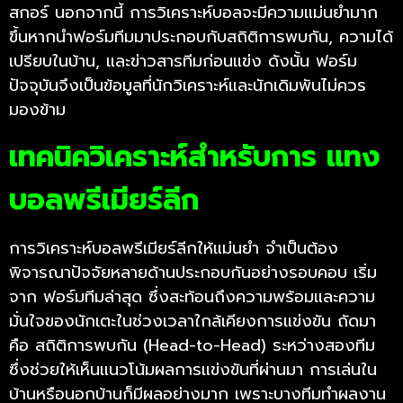
สกอร์ นอกจากนี้ การวิเคราะห์บอลจะมีความแม่นยำมาก
ขึ้นหากนำฟอร์มทีมมาประกอบกับสถิติการพบกัน, ความได้
เปรียบในบ้าน, และข่าวสารทีมก่อนแข่ง ดังนั้น ฟอร์ม
ปัจจุบันจึงเป็นข้อมูลที่นักวิเคราะห์และนักเดิมพันไม่ควร
มองข้าม
เทคนิควิเคราะห์สำหรับการ แทง
บอลพรีเมียร์ลีก
การวิเคราะห์บอลพรีเมียร์ลีกให้แม่นยำ จำเป็นต้อง
พิจารณาปัจจัยหลายด้านประกอบกันอย่างรอบคอบ เริ่ม
จาก ฟอร์มทีมล่าสุด ซึ่งสะท้อนถึงความพร้อมและความ
มั่นใจของนักเตะในช่วงเวลาใกล้เคียงการแข่งขัน ถัดมา
คือ สถิติการพบกัน (Head-to-Head) ระหว่างสองทีม
ซึ่งช่วยให้เห็นแนวโน้มผลการแข่งขันที่ผ่านมา การเล่นใน
บ้านหรือนอกบ้านก็มีผลอย่างมาก เพราะบางทีมทำผลงาน