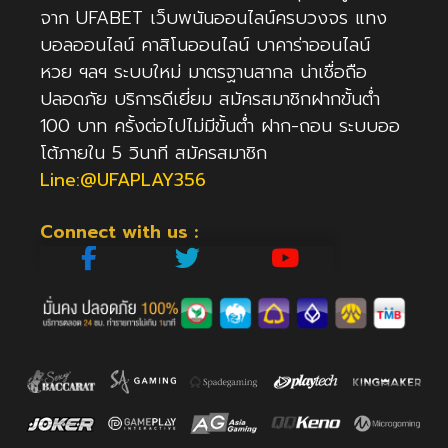
จาก UFABET เว็บพนันออนไลน์ครบวงจร แทง
บอลออนไลน์ คาสิโนออนไลน์ บาคาร่าออนไลน์
หวย ฯลฯ ระบบใหม่ มาตรฐานสากล น่าเชื่อถือ
ปลอดภัย บริการดีเยี่ยม สมัครสมาชิกฝากขั้นต่ำ
100 บาท ครั้งต่อไปไม่มีขั้นต่ำ ฝาก-ถอน ระบบออ
โต้ภายใน 5 วินาที สมัครสมาชิก
Line:@UFAPLAY356
Connect with us :