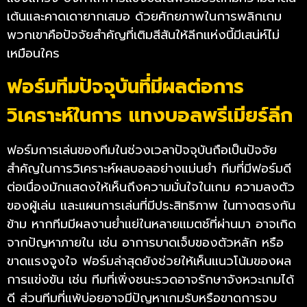
เต้นและคาดเดายากเสมอ ด้วยศักยภาพในการพลิกเกม
พวกเขาคือปัจจัยสำคัญที่เติมสีสันให้ลีกแห่งนี้มีเสน่ห์ไม่
เหมือนใคร
ฟอร์มทีมปัจจุบันที่มีผลต่อการ
วิเคราะห์ในการ แทงบอลพรีเมียร์ลีก
ฟอร์มการเล่นของทีมในช่วงเวลาปัจจุบันถือเป็นปัจจัย
สำคัญในการวิเคราะห์ผลบอลอย่างแม่นยำ ทีมที่มีฟอร์มดี
ต่อเนื่องมักแสดงให้เห็นถึงความมั่นใจในเกม ความลงตัว
ของผู้เล่น และแผนการเล่นที่มีประสิทธิภาพ ในทางตรงกัน
ข้าม หากทีมมีผลงานย่ำแย่ในหลายแมตช์ที่ผ่านมา อาจเกิด
จากปัญหาภายใน เช่น อาการบาดเจ็บของตัวหลัก หรือ
ขาดแรงจูงใจ ฟอร์มล่าสุดยังช่วยให้เห็นแนวโน้มของผล
การแข่งขัน เช่น ทีมที่เพิ่งชนะรวดอาจรักษาจังหวะเกมได้
ดี ส่วนทีมที่แพ้บ่อยอาจมีปัญหาเกมรับหรือขาดการจบ