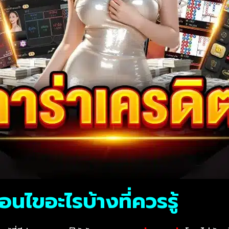
่อนไขอะไรบ้างที่ควรรู้