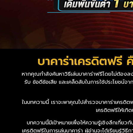
บาคาร่าเครดิตฟรี ค
หากคุณกำลังค้นหาวิธีเล่นบาคาร่าฟรีโดยไม่ต้องลง
รับ ข้อดีข้อเสีย และเคล็ดลับในการใช้ประโยชน์จากเคร
ในบทความนี้ เราจะพาคุณไปสำรวจบาคาร่าเครดิตฟรี
เครดิตฟรีให้เกิด
บทความนี้มีเป้าหมายเพื่อให้ความรู้เชิงลึกเกี่
เครดิตฟรีในการเล่นบาคาร่า ผู้อ่านจะได้เรียนรู้วิ