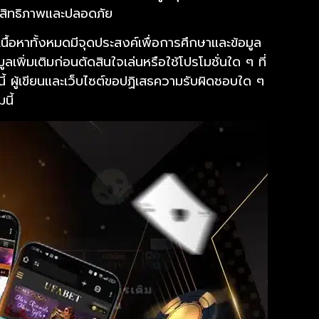
ประสิทธิภาพและปลอดภัย
เนื้อหาทั้งหมดมีจุดประสงค์เพื่อการศึกษาและข้อมูล
เพิ่มเติมก่อนตัดสินใจเล่นหรือใช้โปรโมชั่นใด ๆ ที่
้ ผู้เขียนและเว็บไซต์ขอปฏิเสธความรับผิดชอบใด ๆ
นี้