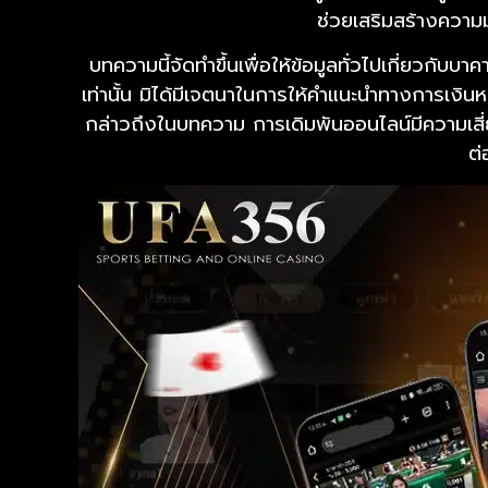
ช่วยเสริมสร้างความมั
บทความนี้จัดทำขึ้นเพื่อให้ข้อมูลทั่วไปเกี่ยวกับ
เท่านั้น มิได้มีเจตนาในการให้คำแนะนำทางการเงินหร
กล่าวถึงในบทความ การเดิมพันออนไลน์มีความเสี่ย
ต่