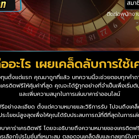
สมาช
ติดต่อพนักงา
ืออะไร เผยเคล็ดลับการใช้เ
ทุนตั้งแต่แรก คุณมาถูกที่แล้ว บทความนี้จะช่วยตอบทุกคำถาม
ดิตฟรีให้คุ้มค่าที่สุด คุณจะได้รู้ทุกอย่างที่จำเป็นเพื่อเริ่ม
และเพิ่มความสนุกในการเล่นบาคาร่าออนไลน์
อย่างละเอียด ตั้งแต่ความหมายและวิธีการรับ ไปจนถึงเคล็ด
ประโยชน์สูงสุดเพื่อให้คุณได้รับประสบการณ์ที่ดีที่สุดในการเ
ยวกับบาคาร่าเครดิตฟรี โดยจะอธิบายถึงความหมายของเครดิตฟรี ว
ธีการเลือกโปรโมชั่นที่เหมาะสม ตลอดจนเคล็ดลับและกลยุทธ์ในการ