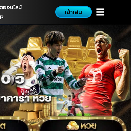
ตออนไลน์
เข้าเล่น
ap