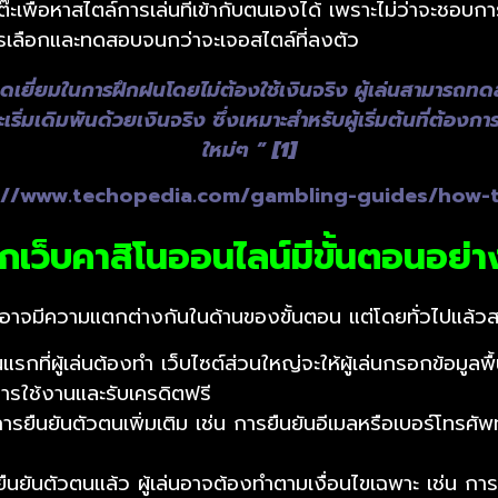
ะเพื่อหาสไตล์การเล่นที่เข้ากับตนเองได้ เพราะไม่ว่าจะชอบก
การเลือกและทดสอบจนกว่าจะเจอสไตล์ที่ลงตัว
ี่ยอดเยี่ยมในการฝึกฝนโดยไม่ต้องใช้เงินจริง ผู้เล่นสามาร
่มเดิมพันด้วยเงินจริง ซึ่งเหมาะสำหรับผู้เริ่มต้นที่ต้องก
ใหม่ๆ
”
[1]
ps://www.techopedia.com/gambling-guides/how-t
กเว็บคาสิโนออนไลน์มีขั้นตอนอย่า
์อาจมีความแตกต่างกันในด้านของขั้นตอน แต่โดยทั่วไปแล้วสา
กที่ผู้เล่นต้องทำ เว็บไซต์ส่วนใหญ่จะให้ผู้เล่นกรอกข้อมูลพื้
การใช้งานและรับเครดิตฟรี
ืนยันตัวตนเพิ่มเติม เช่น การยืนยันอีเมลหรือเบอร์โทรศัพท์
ยันตัวตนแล้ว ผู้เล่นอาจต้องทำตามเงื่อนไขเฉพาะ เช่น การ